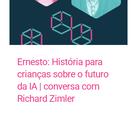
Contactos
EN
Ernesto: História para
crianças sobre o futuro
da IA | conversa com
Richard Zimler