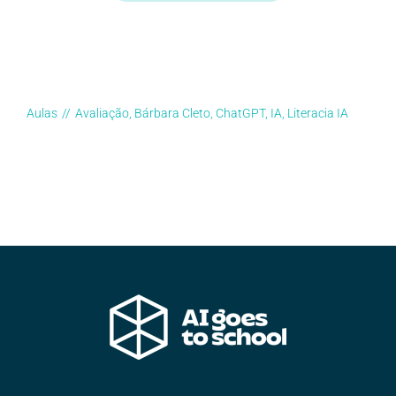
Aulas
//
Avaliação
,
Bárbara Cleto
,
ChatGPT
,
IA
,
Literacia IA