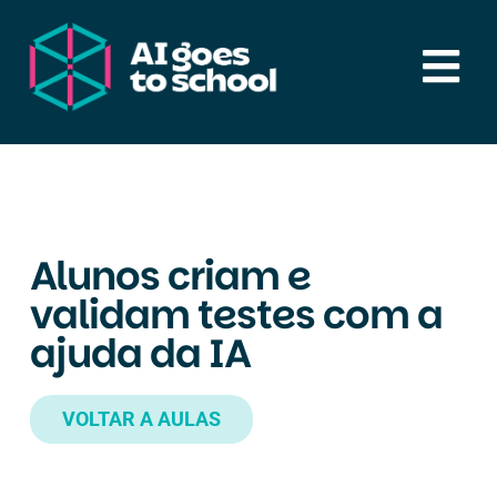
Skip
to
Tog
content
Nav
Serviços
Aulas
Alunos criam e
validam testes com a
Recursos
ajuda da IA
Notícias & Artigos
VOLTAR A AULAS
Sobre