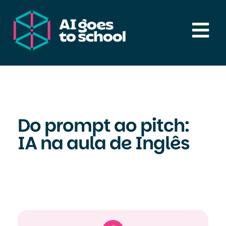
Skip
to
Tog
content
Nav
Serviços
Aulas
Do prompt ao pitch:
IA na aula de Inglês
Recursos
Notícias & Artigos
Sobre