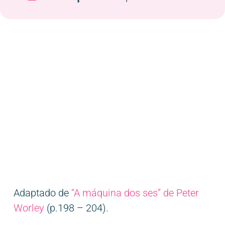
Adaptado de
“A
má
quina
do
s ses” de Peter
Worley
(p.198 – 204).