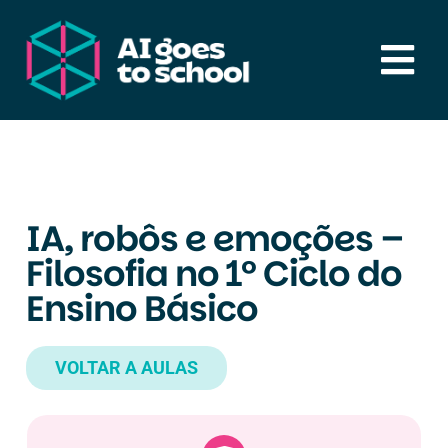
Skip
to
Tog
content
Nav
Serviços
Aulas
IA,
robôs e emoções –
Filosofia no 1º Ciclo
do
Recursos
Ensino Básico
Notícias & Artigos
VOLTAR A AULAS
Sobre